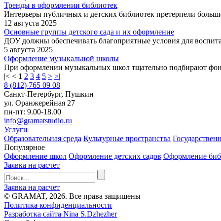
Тренды в оформлении библиотек
Интерьеры публичных и детских библиотек претерпели большие
12 августа 2025
Основные группы детского сада и их оформление
ДОУ должны обеспечивать благоприятные условия для воспитан
5 августа 2025
Оформление музыкальной школы
При оформлении музыкальных школ тщательно подбирают фон и
|<
<
1
2
3
4
5
>
>|
8 (812) 765 09 08
Санкт-Петербург, Пушкин
ул. Оранжерейная 27
пн-пт: 9.00-18.00
info@gramatstudio.ru
Услуги
Образовательная среда
Культурные пространства
Государствен
Популярное
Оформление школ
Оформление детских садов
Оформление биб
Заявка на расчет
Заявка на расчет
© GRAMAT, 2026. Все права защищены
Политика конфиденциальности
Разработка сайта Nina S.Dzhezher