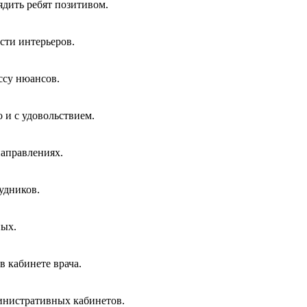
ядить ребят позитивом.
сти интерьеров.
ссу нюансов.
 и с удовольствием.
направлениях.
удников.
ных.
 кабинете врача.
инистративных кабинетов.