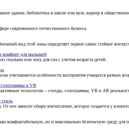
льное здание, библиотека в школе или вузе, корнер в общественн
фере современного отечественного бизнеса.
Внешний вид этой зоны определяет первое самое стойкое впечат
 и комфорт для малышей
ю спальню или зону для сна с учетом возраста детей.
ца
школы учитываются особенности восприятия учащихся разных воз
, голограммы и VR
активные технологии – стенды, голограммы, VR и AR реальност
 стиль
 От нее зависит общее впечатление, которое создается у клиент
ько комфортабельную, но и максимально безопасную среду для п